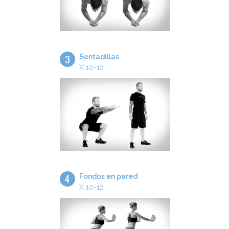
3
Sentadillas
X 10-12
4
Fondos en pared
X 10-12