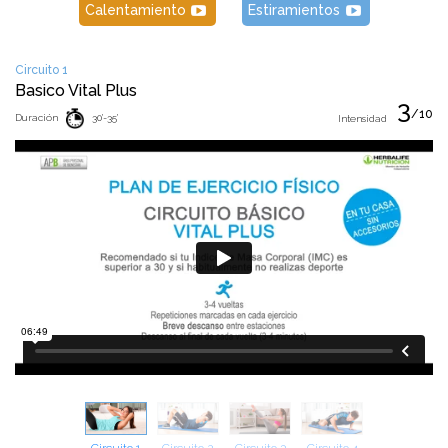
Calentamiento
Estiramientos
Circuito 1
Basico Vital Plus
3
/10
Duración
30'-35'
Intensidad