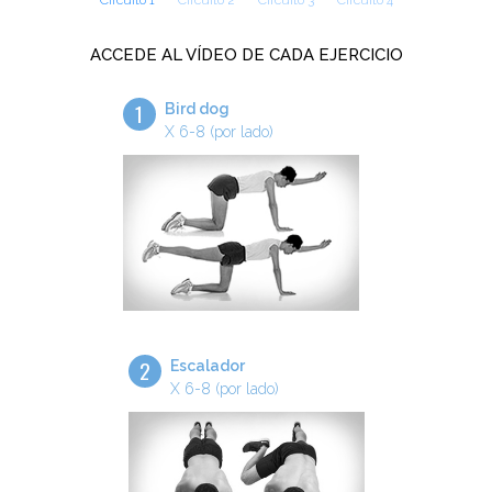
Circuito 1
Circuito 2
Circuito 3
Circuito 4
ACCEDE AL VÍDEO DE CADA EJERCICIO
1
Bird dog
X 6-8 (por lado)
2
Escalador
X 6-8 (por lado)