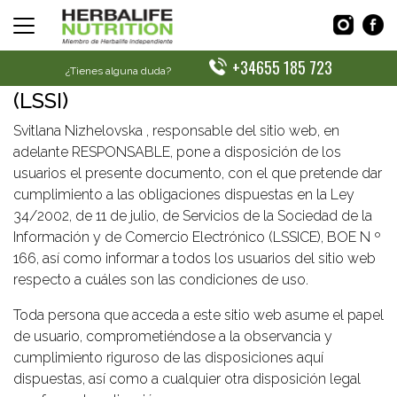
AVISO LEGAL
LEY DE LOS SERVICIOS DE LA
+34655 185 723
SOCIEDAD DE LA INFORMACIÓN
¿Tienes alguna duda?
(LSSI)
Svitlana Nizhelovska , responsable del sitio web, en
adelante RESPONSABLE, pone a disposición de los
usuarios el presente documento, con el que pretende dar
cumplimiento a las obligaciones dispuestas en la Ley
34/2002, de 11 de julio, de Servicios de la Sociedad de la
Información y de Comercio Electrónico (LSSICE), BOE N º
166, así como informar a todos los usuarios del sitio web
respecto a cuáles son las condiciones de uso.
Toda persona que acceda a este sitio web asume el papel
de usuario, comprometiéndose a la observancia y
cumplimiento riguroso de las disposiciones aquí
dispuestas, así como a cualquier otra disposición legal