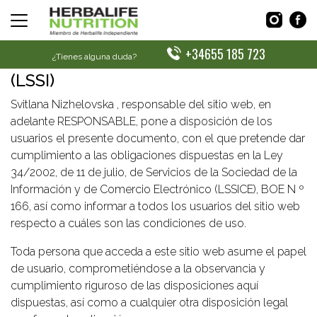
AVISO LEGAL
LEY DE LOS SERVICIOS DE LA
+34655 185 723
SOCIEDAD DE LA INFORMACIÓN
¿Tienes alguna duda?
(LSSI)
Svitlana Nizhelovska , responsable del sitio web, en
adelante RESPONSABLE, pone a disposición de los
usuarios el presente documento, con el que pretende dar
cumplimiento a las obligaciones dispuestas en la Ley
34/2002, de 11 de julio, de Servicios de la Sociedad de la
Información y de Comercio Electrónico (LSSICE), BOE N º
166, así como informar a todos los usuarios del sitio web
respecto a cuáles son las condiciones de uso.
Toda persona que acceda a este sitio web asume el papel
de usuario, comprometiéndose a la observancia y
cumplimiento riguroso de las disposiciones aquí
dispuestas, así como a cualquier otra disposición legal