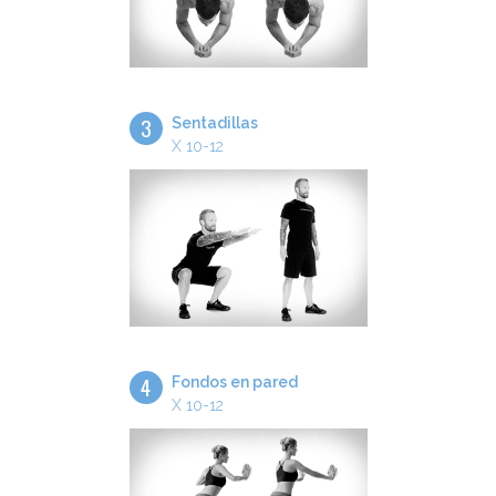
3
Sentadillas
X 10-12
4
Fondos en pared
X 10-12