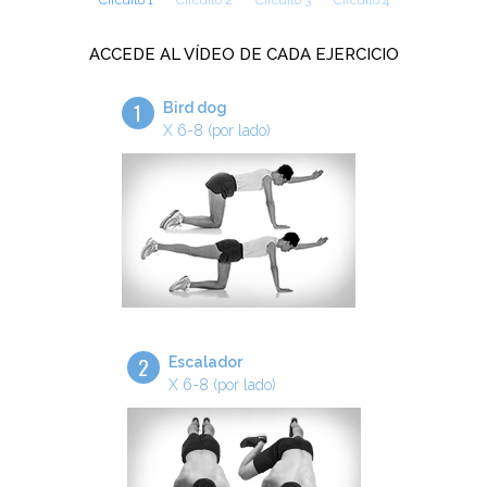
Circuito 1
Circuito 2
Circuito 3
Circuito 4
ACCEDE AL VÍDEO DE CADA EJERCICIO
1
Bird dog
X 6-8 (por lado)
2
Escalador
X 6-8 (por lado)