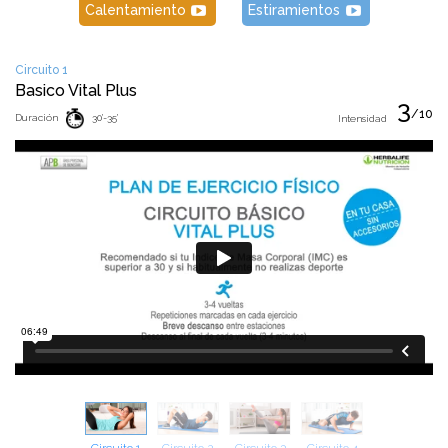
Calentamiento
Estiramientos
Circuito 1
Basico Vital Plus
3
/10
Duración
30'-35'
Intensidad