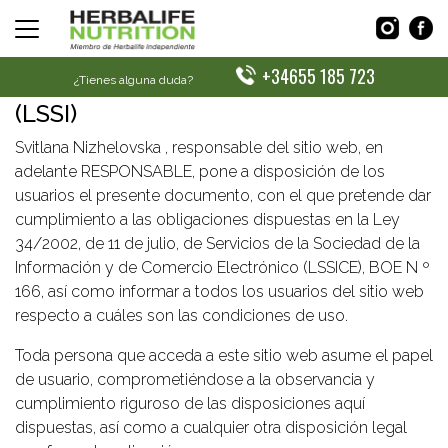
AVISO LEGAL
LEY DE LOS SERVICIOS DE LA
+34655 185 723
SOCIEDAD DE LA INFORMACIÓN
¿Tienes alguna duda?
(LSSI)
Svitlana Nizhelovska , responsable del sitio web, en
adelante RESPONSABLE, pone a disposición de los
usuarios el presente documento, con el que pretende dar
cumplimiento a las obligaciones dispuestas en la Ley
34/2002, de 11 de julio, de Servicios de la Sociedad de la
Información y de Comercio Electrónico (LSSICE), BOE N º
166, así como informar a todos los usuarios del sitio web
respecto a cuáles son las condiciones de uso.
Toda persona que acceda a este sitio web asume el papel
de usuario, comprometiéndose a la observancia y
cumplimiento riguroso de las disposiciones aquí
dispuestas, así como a cualquier otra disposición legal