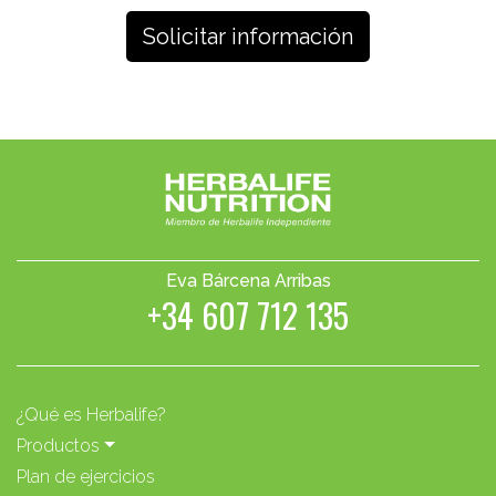
Eva Bárcena Arribas
+34 607 712 135
¿Qué es Herbalife?
Productos
Plan de ejercicios