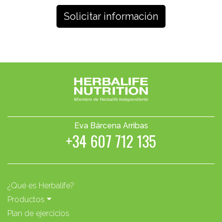
Eva Bárcena Arribas
+34 607 712 135
¿Qué es Herbalife?
Productos
Plan de ejercicios